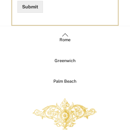
Submit
Back
Rome
To
Top
Greenwich
Palm Beach